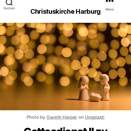
Suchen
Menü
Christuskirche Harburg
Photo by
Gareth Harper
on
Unsplash