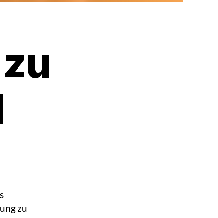
 zu
d
s
hung zu