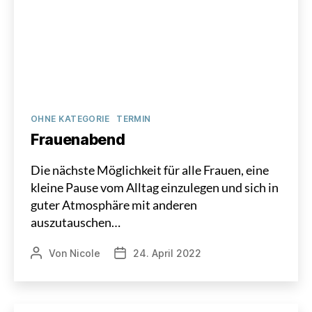
Kategorien
OHNE KATEGORIE
TERMIN
Frauenabend
Die nächste Möglichkeit für alle Frauen, eine
kleine Pause vom Alltag einzulegen und sich in
guter Atmosphäre mit anderen
auszutauschen…
Von
Nicole
24. April 2022
Beitragsautor
Veröffentlichungsdatum