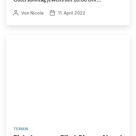
Von
Nicole
11. April 2022
Beitragsautor
Veröffentlichungsdatum
Kategorien
TERMIN