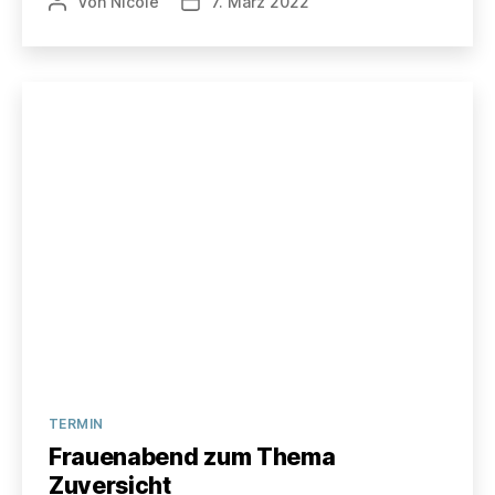
Von
Nicole
7. März 2022
Beitragsautor
Veröffentlichungsdatum
Kategorien
TERMIN
Frauenabend zum Thema
Zuversicht