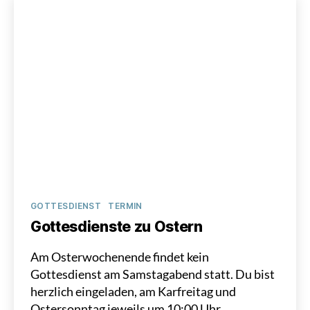
Kategorien
GOTTESDIENST
TERMIN
Gottesdienste zu Ostern
Am Osterwochenende findet kein
Gottesdienst am Samstagabend statt. Du bist
herzlich eingeladen, am Karfreitag und
Ostersonntag jeweils um 10:00 Uhr…