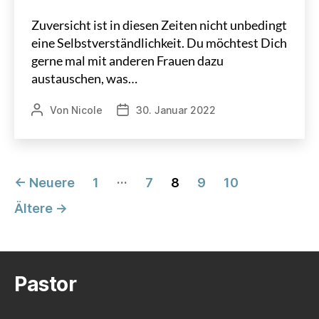
Zuversicht ist in diesen Zeiten nicht unbedingt
eine Selbstverständlichkeit. Du möchtest Dich
gerne mal mit anderen Frauen dazu
austauschen, was…
Von
Nicole
30. Januar 2022
Beitragsautor
Veröffentlichungsdatum
Seitennummerierung
…
←
Neuere
1
7
8
9
10
der
Ältere
→
Beiträge
Pastor