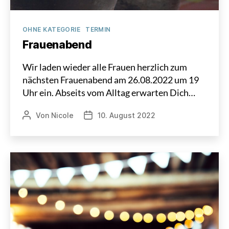
Kategorien
OHNE KATEGORIE
TERMIN
Frauenabend
Wir laden wieder alle Frauen herzlich zum
nächsten Frauenabend am 26.08.2022 um 19
Uhr ein. Abseits vom Alltag erwarten Dich…
Von
Nicole
10. August 2022
Beitragsautor
Veröffentlichungsdatum