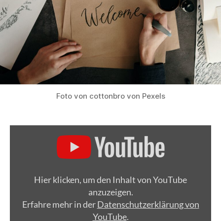
Foto von cottonbro von Pexels
„HERZLICH
WILLKOMMEN
IN
DER
CHRISTUSKIRCHE
HARBURG!“
Hier klicken, um den Inhalt von YouTube
VON
YOUTUBE
anzuzeigen.
ANZEIGEN
Erfahre mehr in der
Datenschutzerklärung von
YouTube
.