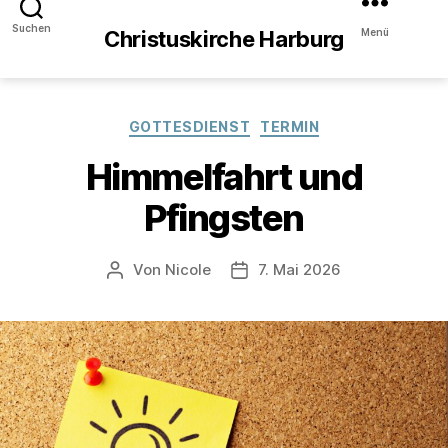
Suchen
Menü
Christuskirche Harburg
Kategorien
GOTTESDIENST
TERMIN
Himmelfahrt und
Pfingsten
Von
Nicole
7. Mai 2026
Beitragsautor
Veröffentlichungsdatum